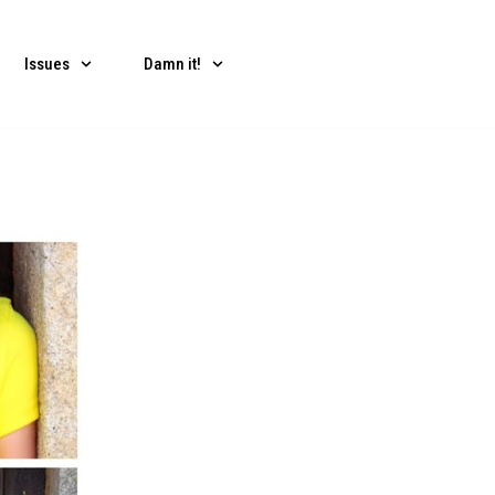
Issues
Damn it!