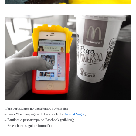
Para participares no passatempo só tens que:
– Fazer “like” na página de Facebook do
Damn it Vogue
;
– Partilhar o passatempo no Facebook (público);
– Preencher o seguinte formulário: