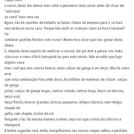
o nosso, talvez lhe demos mais valor e pensemos duas vezes antes de clicar em
“adicionar
ao cesto” mais uma vez.
Agora, não há reuniões de trabalho ou festas chatas da empresa para ir, só mais
uma tarde na nossa casa. Porque não vestir as crianças como se fosse Carnaval?
Ou
combinar padrões floridos com riscas? Atrevo-me a dizer que vais gostar desta
última…
E, imbuída deste espírito de reutilizar e reciclar, dei por mim a pensar nos looks
clássicos e como é fácil transportá-los para este século. Não acredito que haja
alguma coisa
mais cool que uma camisa branca, umas calças de ganga e um lenço. Não há como
errar
com esta combinação! Para além disso, há milhões de maneiras de o fazer: calças
de ganga
justas, calças de ganga largas, camisa cintada, camisa larga, lenço cor-de-rosa,
lenço azul,
lenço florido, brincos grandes, brincos pequenos, relógio clássico, sem relógio,
chapéu de
palha, sem chapéu, óculos-de-sol.
Ninguém o faz da mesma maneira e talvez seja isso que o torna tão clássico e
intemporal.
A minha sugestão será, então, mergulharmos nas nossas roupas velhas e perdidas