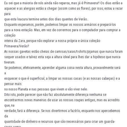
Eu sei que a maioria de nós ainda não reparou, mas já é Primavera!! Os dias estão a
aquecer e as alergias estão a chegar (assim como as flores), por isso, estou a rezar
para
que esta loucura termine antes dos dias quentes de Verão…
Enquanto esperamos, porém, podemos limpar os nossos armários e prepará-los
para a nova estação. Mas, em vez de corrermos para o computador para comprar a
coleção
inteira da Zara, porque não explorar a nossa própria e única coleção
Primavera/Verão?
As nossas gavetas estão cheias de camisas/saias/t-shirts/pijamas que nunca foram
sequer usados e talvez esta seja a altura ideal para lhes dar a hipótese que nunca
tiveram.
Se podemos, efetivamente, aprender alguma coisa nesta altura, provavelmente será
a
esquecer o que é superficial, a limpar as nossas casas (e as nossas cabeças) e a
pensar mais
no nosso Planeta e nas pessoas que vivem e vão viver nele.
Dito isto, pode parecer que não faz absolutamente diferença nenhuma se
encontrarmos novas maneiras de usar as nossas roupas antigas, mas eu acredito
que, na
verdade, fará a diferença. Se nos divertirmos a fazê-lo, enquanto nos apercebemos
da
quantidade de dinheiro e recursos que são necessários para criar um guarda-
roupa como