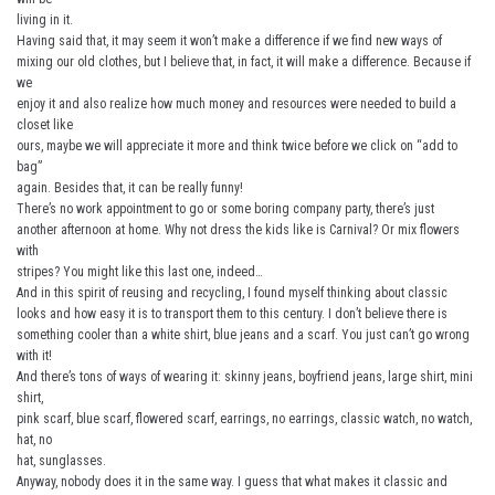
living in it.
Having said that, it may seem it won’t make a difference if we find new ways of
mixing our old clothes, but I believe that, in fact, it will make a difference. Because if
we
enjoy it and also realize how much money and resources were needed to build a
closet like
ours, maybe we will appreciate it more and think twice before we click on “add to
bag”
again. Besides that, it can be really funny!
There’s no work appointment to go or some boring company party, there’s just
another afternoon at home. Why not dress the kids like is Carnival? Or mix flowers
with
stripes? You might like this last one, indeed…
And in this spirit of reusing and recycling, I found myself thinking about classic
looks and how easy it is to transport them to this century. I don’t believe there is
something cooler than a white shirt, blue jeans and a scarf. You just can’t go wrong
with it!
And there’s tons of ways of wearing it: skinny jeans, boyfriend jeans, large shirt, mini
shirt,
pink scarf, blue scarf, flowered scarf, earrings, no earrings, classic watch, no watch,
hat, no
hat, sunglasses.
Anyway, nobody does it in the same way. I guess that what makes it classic and