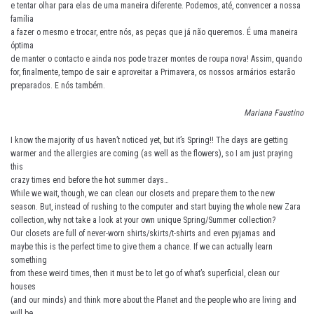
e tentar olhar para elas de uma maneira diferente. Podemos, até, convencer a nossa
família
a fazer o mesmo e trocar, entre nós, as peças que já não queremos. É uma maneira
óptima
de manter o contacto e ainda nos pode trazer montes de roupa nova! Assim, quando
for, finalmente, tempo de sair e aproveitar a Primavera, os nossos armários estarão
preparados. E nós também.
Mariana Faustino
I know the majority of us haven’t noticed yet, but it’s Spring!! The days are getting
warmer and the allergies are coming (as well as the flowers), so I am just praying
this
crazy times end before the hot summer days…
While we wait, though, we can clean our closets and prepare them to the new
season. But, instead of rushing to the computer and start buying the whole new Zara
collection, why not take a look at your own unique Spring/Summer collection?
Our closets are full of never-worn shirts/skirts/t-shirts and even pyjamas and
maybe this is the perfect time to give them a chance. If we can actually learn
something
from these weird times, then it must be to let go of what’s superficial, clean our
houses
(and our minds) and think more about the Planet and the people who are living and
will be